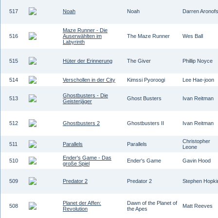
517
Noah
Noah
Darren Aronof
Maze Runner - Die
516
Auserwählten im
The Maze Runner
Wes Ball
Labyrinth
515
Hüter der Erinnerung
The Giver
Phillip Noyce
514
Verschollen in der City
Kimssi Pyoroogi
Lee Hae-joon
Ghostbusters - Die
513
Ghost Busters
Ivan Reitman
Geisterjäger
512
Ghostbusters 2
Ghostbusters II
Ivan Reitman
Christopher
511
Parallels
Parallels
Leone
Ender's Game - Das
510
Ender's Game
Gavin Hood
große Spiel
509
Predator 2
Predator 2
Stephen Hopki
Planet der Affen:
Dawn of the Planet of
508
Matt Reeves
Revolution
the Apes