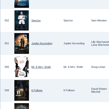
552
Spectre
Spectre
Sam Mendes
Lilly Wachowsk
551
Jupiter Ascending
Jupiter Ascending
Lana Wachows
550
Mr. & Mrs. Smith
Mr. & Mrs. Smith
Doug Liman
David Robert
549
It Follows
It Follows
Mitchell