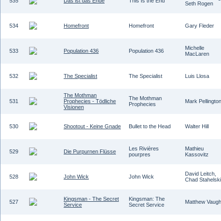
535
Das ist das Ende
This Is the End
Seth Rogen
534
Homefront
Homefront
Gary Fleder
Michelle
533
Population 436
Population 436
MacLaren
532
The Specialist
The Specialist
Luis Llosa
The Mothman
The Mothman
531
Prophecies - Tödliche
Mark Pellingto
Prophecies
Visionen
530
Shootout - Keine Gnade
Bullet to the Head
Walter Hill
Les Rivières
Mathieu
529
Die Purpurnen Flüsse
pourpres
Kassovitz
David Leitch,
528
John Wick
John Wick
Chad Stahelski
Kingsman - The Secret
Kingsman: The
527
Matthew Vaug
Service
Secret Service