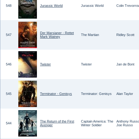
548
Jurassic World
Jurassic World
Colin Trevorro
Der Marsianer - Rettet
547
The Martian
Ridley Scott
Mark Watney
546
Twister
Twister
Jan de Bont
545
Terminator - Genisys
Terminator: Genisys
Alan Taylor
The Return of the First
Captain America: The
Anthony Russo
544
Avenger
Winter Soldier
Joe Russo