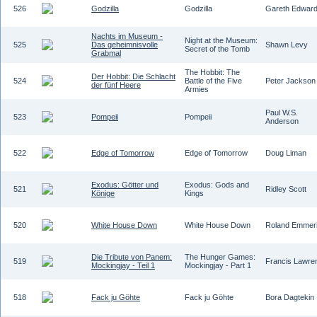
526
Godzilla
Godzilla
Gareth Edwar
Nachts im Museum -
Night at the Museum:
525
Das geheimnisvolle
Shawn Levy
Secret of the Tomb
Grabmal
The Hobbit: The
Der Hobbit: Die Schlacht
524
Battle of the Five
Peter Jackson
der fünf Heere
Armies
Paul W.S.
523
Pompeii
Pompeii
Anderson
522
Edge of Tomorrow
Edge of Tomorrow
Doug Liman
Exodus: Götter und
Exodus: Gods and
521
Ridley Scott
Könige
Kings
520
White House Down
White House Down
Roland Emmer
Die Tribute von Panem:
The Hunger Games:
519
Francis Lawre
Mockingjay - Teil 1
Mockingjay - Part 1
518
Fack ju Göhte
Fack ju Göhte
Bora Dagtekin