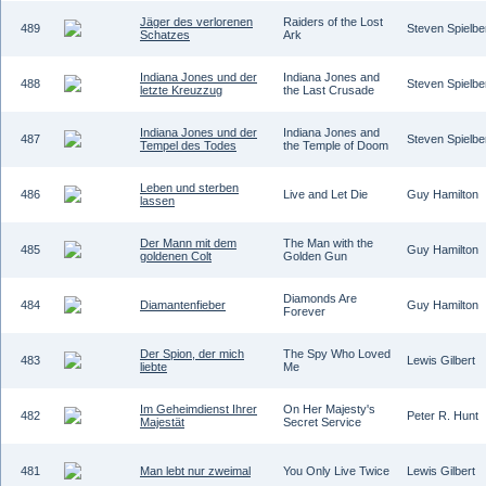
Jäger des verlorenen
Raiders of the Lost
489
Steven Spielbe
Schatzes
Ark
Indiana Jones und der
Indiana Jones and
488
Steven Spielbe
letzte Kreuzzug
the Last Crusade
Indiana Jones und der
Indiana Jones and
487
Steven Spielbe
Tempel des Todes
the Temple of Doom
Leben und sterben
486
Live and Let Die
Guy Hamilton
lassen
Der Mann mit dem
The Man with the
485
Guy Hamilton
goldenen Colt
Golden Gun
Diamonds Are
484
Diamantenfieber
Guy Hamilton
Forever
Der Spion, der mich
The Spy Who Loved
483
Lewis Gilbert
liebte
Me
Im Geheimdienst Ihrer
On Her Majesty's
482
Peter R. Hunt
Majestät
Secret Service
481
Man lebt nur zweimal
You Only Live Twice
Lewis Gilbert