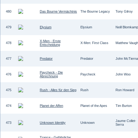
480
Das Bourne Vermächtnis
The Bourne Legacy
Tony Gilroy
479
Elysium
Elysium
Neill Blomkam
X-Men - Erste
478
X-Men: First Class
Matthew Vaug
Entscheidung
477
Predator
Predator
John McTiern
Paycheck - Die
476
Paycheck
John Woo
Abrechnung
475
Rush - Alles für den Sieg
Rush
Ron Howard
474
Planet der Affen
Planet of the Apes
Tim Burton
Jaume Collet-
473
Unknown Identity
Unknown
Serra
Trance - Gefährliche