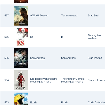
557
A World Beyond
Tomorrowland
Brad Bird
Tommy Lee
556
Es
It
Wallace
555
San Andreas
San Andreas
Brad Peyton
Die Tribute von Panem:
The Hunger Games:
554
Francis Lawre
Mockingjay - Teil 2
Mockingjay - Part 2
553
Pixels
Pixels
Chris Columbu