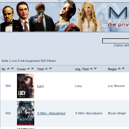
Zuletzt akt
Seite 1 von 6 mit insgesamt 564 Filmen
Nr.
Cover
Titel
org. Titel
Regie
564
Lucy
Lucy
Luc Besson
563
X-Men - Apocalypse
X-Men: Apocalypse
Bryan Singer