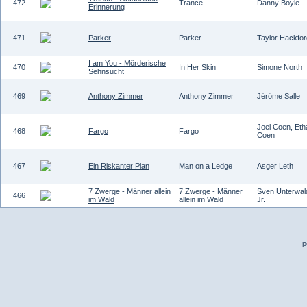
472
Trance
Danny Boyle
Erinnerung
471
Parker
Parker
Taylor Hackfor
I am You - Mörderische
470
In Her Skin
Simone North
Sehnsucht
469
Anthony Zimmer
Anthony Zimmer
Jérôme Salle
Joel Coen, Eth
468
Fargo
Fargo
Coen
467
Ein Riskanter Plan
Man on a Ledge
Asger Leth
7 Zwerge - Männer allein
7 Zwerge - Männer
Sven Unterwal
466
im Wald
allein im Wald
Jr.
p