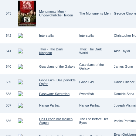
Monuments Men -
543
The Monuments Men
George Cloon
Ungewöhnliche Helden
542
Interstellar
Interstellar
Christopher No
Thor - The Dark
Thor: The Dark
541
Alan Taylor
Kingdom
World
Guardians of the
540
Guardians of the Galaxy
James Gunn
Galaxy
Gone Girl - Das perfekte
539
Gone Girl
David Fincher
Opfer
538
Passwort: Swordfish
Swordfish
Dominic Sena
537
Nanga Parbat
Nanga Parbat
Joseph Vilsmai
Das Leben vor meinen
The Life Before Her
536
Vadim Perelma
Augen
Eyes
Evan Goldberg