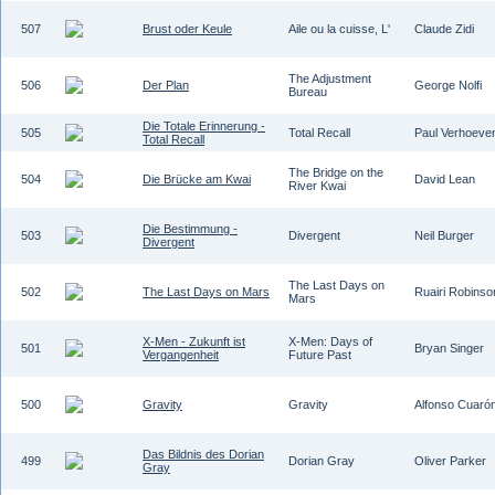
507
Brust oder Keule
Aile ou la cuisse, L'
Claude Zidi
The Adjustment
506
Der Plan
George Nolfi
Bureau
Die Totale Erinnerung -
505
Total Recall
Paul Verhoeve
Total Recall
The Bridge on the
504
Die Brücke am Kwai
David Lean
River Kwai
Die Bestimmung -
503
Divergent
Neil Burger
Divergent
The Last Days on
502
The Last Days on Mars
Ruairi Robinso
Mars
X-Men - Zukunft ist
X-Men: Days of
501
Bryan Singer
Vergangenheit
Future Past
500
Gravity
Gravity
Alfonso Cuaró
Das Bildnis des Dorian
499
Dorian Gray
Oliver Parker
Gray