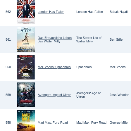
562
London Has Fallen
London Has Fallen
Babak Najafi
Das Erstaunliche Leben
The Secret Life of
561
Ben Stiller
des Walter Mitty
Walter Mitty
560
Mel Brooks' Spaceballs
Spaceballs
Mel Brooks
Avengers: Age of
559
Avengers: Age of Ultron
Joss Whedon
Ultron
558
Mad Max: Fury Road
Mad Max: Fury Road
George Miller