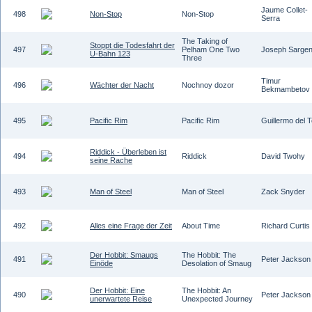
Jaume Collet-
498
Non-Stop
Non-Stop
Serra
The Taking of
Stoppt die Todesfahrt der
497
Pelham One Two
Joseph Sargen
U-Bahn 123
Three
Timur
496
Wächter der Nacht
Nochnoy dozor
Bekmambetov
495
Pacific Rim
Pacific Rim
Guillermo del 
Riddick - Überleben ist
494
Riddick
David Twohy
seine Rache
493
Man of Steel
Man of Steel
Zack Snyder
492
Alles eine Frage der Zeit
About Time
Richard Curtis
Der Hobbit: Smaugs
The Hobbit: The
491
Peter Jackson
Einöde
Desolation of Smaug
Der Hobbit: Eine
The Hobbit: An
490
Peter Jackson
unerwartete Reise
Unexpected Journey