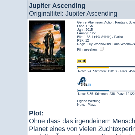
Jupiter Ascending
Originaltitel: Jupiter Ascending
Genre: Abenteuer, Action, Fantasy, Scie
Land: USA
Jahr: 2015
LÃ¤nge: 122
Bild: 1.33:1 (4:3 Vollbild) / Farbe
FSK: 12
Regie: Lilly Wachowski, Lana Wachows
Film gesehen:
Note: 5.4 Stimmen: 128135 Platz: 4
Note: 5.35 Stimmen: 238 Platz: 1212
Eigene Wertung
Note: Platz:
Plot:
Ohne dass das irgendeinem Menschen
Planet eines von vielen Zuchtexperim