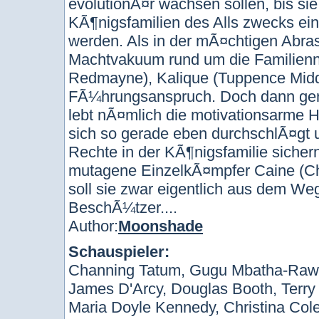
evolutionÃ¤r wachsen sollen, bis si
KÃ¶nigsfamilien des Alls zwecks ein
werden. Als in der mÃ¤chtigen Abrasa
Machtvakuum rund um die Familienn
Redmayne), Kalique (Tuppence Midd
FÃ¼hrungsanspruch. Doch dann gerÃ
lebt nÃ¤mlich die motivationsarme H
sich so gerade eben durchschlÃ¤gt u
Rechte in der KÃ¶nigsfamilie sicher
mutagene EinzelkÃ¤mpfer Caine (Cha
soll sie zwar eigentlich aus dem Weg
BeschÃ¼tzer....
Author:
Moonshade
Schauspieler:
Channing Tatum, Gugu Mbatha-Raw,
James D'Arcy, Douglas Booth, Terry 
Maria Doyle Kennedy, Christina Col