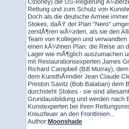
Clooney) die US-Regierung Ã¼berz
Rettung und zum Schutz von Kunstw
Doch als die deutsche Armee immer
Stokes, daÃŸ der Plan "Nero" umges
zerstÃ¶ren wÃ¼rden, als sie den All
Team von Kollegen und verwandten 
einen kÃ¼hnen Plan: die Reise an d
Lager wie mÃ¶glich auszumachen und
mit Restaurationsexperten James Gr
Richard Campbell (Bill Murray), dem
dem KunsthÃ¤ndler Jean Claude Cler
Preston Savitz (Bob Balaban) dem Br
durchsteht Stokes - sie sind allesam
Grundausbildung und werden nach Eu
Kunstexperten bei ihren Rettungsmis
Kreuzfeuer an den Frontlinien...
Author:
Moonshade