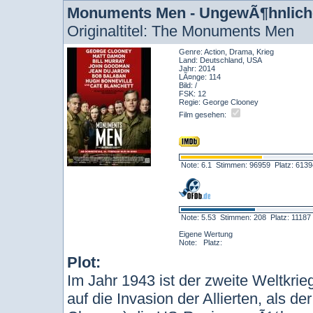
Monuments Men - UngewÃ¶hnlich
Originaltitel: The Monuments Men
Genre: Action, Drama, Krieg
Land: Deutschland, USA
Jahr: 2014
LÃ¤nge: 114
Bild: /
FSK: 12
Regie: George Clooney
Film gesehen:
Note: 6.1 Stimmen: 96959 Platz: 61
Note: 5.53 Stimmen: 208 Platz: 1118
Eigene Wertung
Note: Platz:
Plot:
Im Jahr 1943 ist der zweite Weltkrieg
auf die Invasion der Allierten, als d