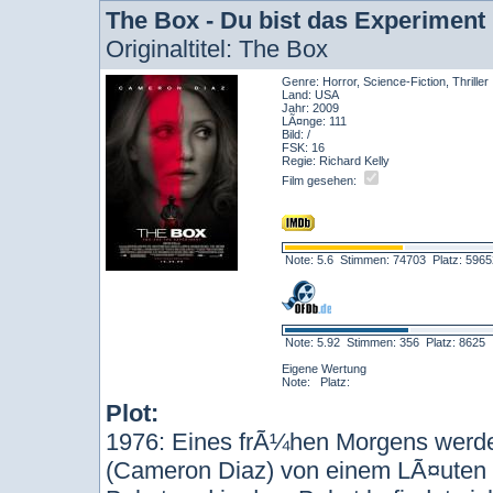
The Box - Du bist das Experiment
Originaltitel: The Box
Genre: Horror, Science-Fiction, Thriller
Land: USA
Jahr: 2009
LÃ¤nge: 111
Bild: /
FSK: 16
Regie: Richard Kelly
Film gesehen:
Note: 5.6 Stimmen: 74703 Platz: 59
Note: 5.92 Stimmen: 356 Platz: 8625
Eigene Wertung
Note: Platz:
Plot:
1976: Eines frÃ¼hen Morgens werd
(Cameron Diaz) von einem LÃ¤uten 