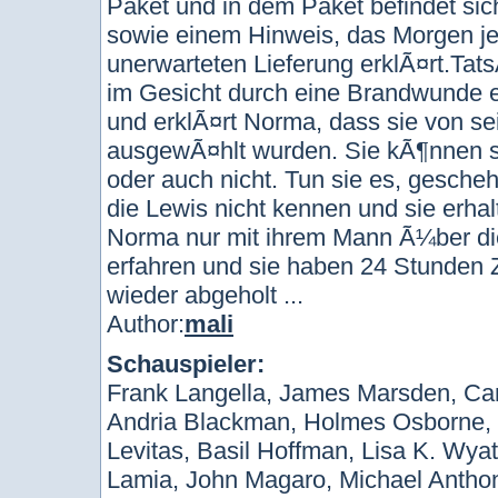
Paket und in dem Paket befindet sic
sowie einem Hinweis, das Morgen j
unerwarteten Lieferung erklÃ¤rt.Tat
im Gesicht durch eine Brandwunde en
und erklÃ¤rt Norma, dass sie von s
ausgewÃ¤hlt wurden. Sie kÃ¶nnen s
oder auch nicht. Tun sie es, gesche
die Lewis nicht kennen und sie erhal
Norma nur mit ihrem Mann Ã¼ber di
erfahren und sie haben 24 Stunden Z
wieder abgeholt ...
Author:
mali
Schauspieler:
Frank Langella, James Marsden, Ca
Andria Blackman, Holmes Osborne,
Levitas, Basil Hoffman, Lisa K. Wya
Lamia, John Magaro, Michael Antho