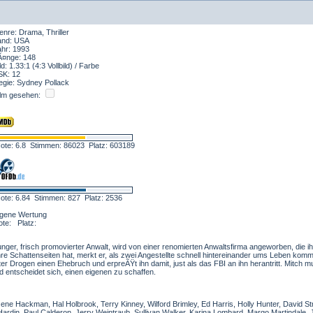
nre: Drama, Thriller
and: USA
ahr: 1993
Ã¤nge: 148
ld: 1.33:1 (4:3 Vollbild) / Farbe
SK: 12
egie: Sydney Pollack
ilm gesehen:
ote: 6.8 Stimmen: 86023 Platz: 603189
ote: 6.84 Stimmen: 827 Platz: 2536
igene Wertung
ote: Platz:
nger, frisch promovierter Anwalt, wird von einer renomierten Anwaltsfirma angeworben, die ih
hre Schattenseiten hat, merkt er, als zwei Angestellte schnell hintereinander ums Leben kom
r Drogen einen Ehebruch und erpreÃŸt ihn damit, just als das FBI an ihn herantritt. Mitch 
d entscheidet sich, einen eigenen zu schaffen.
ne Hackman, Hal Holbrook, Terry Kinney, Wilford Brimley, Ed Harris, Holly Hunter, David Str
 Hardin, Paul Calderon, Jerry Weintraub, Sullivan Walker, Karina Lombard, Margo Martindale,