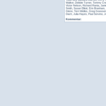
Walker, Debbie Turner, Tommy Cress
Victor Nelson, Richard Ranta, Jan
Smith, Susan Elliott, Erin Branh
Glenn, Terri Welles, Greg Goossen,
Dach, Julia Hayes, Paul Sorvino, Joe
Kommentar: