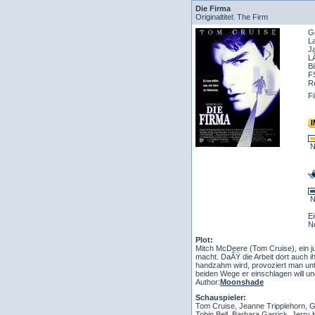
Die Firma
Originaltitel: The Firm
Ge
L
J
L
Bi
F
R
F
N
N
E
N
Plot:
Mitch McDeere (Tom Cruise), ein ju
macht. DaÃŸ die Arbeit dort auch i
handzahm wird, provoziert man unte
beiden Wege er einschlagen will un
Author:
Moonshade
Schauspieler:
Tom Cruise, Jeanne Tripplehorn, Ge
Tobin Bell, Barbara Garrick, Jerry