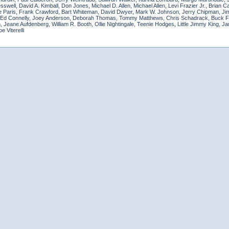
well, David A. Kimball, Don Jones, Michael D. Allen, Michael Allen, Levi Frazier Jr., Brian 
ie Paris, Frank Crawford, Bart Whiteman, David Dwyer, Mark W. Johnson, Jerry Chipman, Ji
am, Ed Connelly, Joey Anderson, Deborah Thomas, Tommy Matthews, Chris Schadrack, Buck 
 Jeane Aufdenberg, William R. Booth, Ollie Nightingale, Teenie Hodges, Little Jimmy King, J
 Viterelli