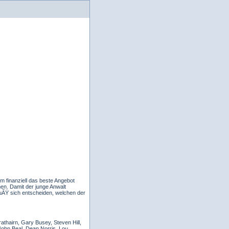
m finanziell das beste Angebot
men. Damit der junge Anwalt
muÃŸ sich entscheiden, welchen der
athairn, Gary Busey, Steven Hill,
 John Beal, Dean Norris, Lou