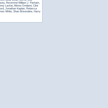
Casey, Reverend William J. Parham,
mmy Lackie, Afemo Omilami, Clint
Ford, Jonathan Kaplan, Rebecca
ames White, Shan Brisendine, Harry