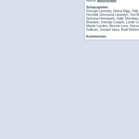
Author:
Moonshade
Schauspieler:
George Lazenby, Diana Rigg, Telly 
Horsfall, Desmond Llewelyn, Yuri B
Sylvana Henriques, Sally Sherida
Brandon, George Cooper, Leslie Cr
Martin Leyden, Bessie Love, Norman
Sullivan, Joseph Vasa, Rudi Wehre
Kommentar: