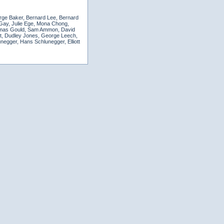
eorge Baker, Bernard Lee, Bernard
 Gay, Julie Ege, Mona Chong,
homas Gould, Sam Ammon, David
nt, Dudley Jones, George Leech,
negger, Hans Schlunegger, Elliott