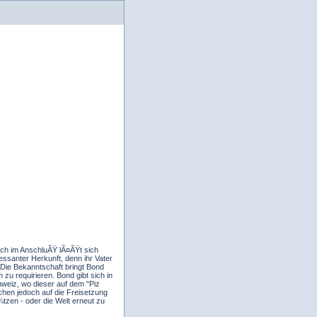
och im AnschluÃŸ lÃ¤ÃŸt sich
ressanter Herkunft, denn ihr Vater
 Die Bekanntschaft bringt Bond
 zu requirieren. Bond gibt sich in
hweiz, wo dieser auf dem "Piz
chen jedoch auf die Freisetzung
¼tzen - oder die Welt erneut zu