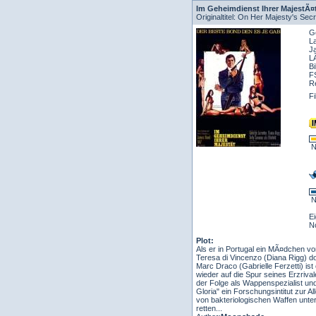
Im Geheimdienst Ihrer MajestÃ¤
Originaltitel: On Her Majesty's Sec
Ge
L
J
L
Bi
F
Re
F
N
N
E
N
Plot:
Als er in Portugal ein MÃ¤dchen v
Teresa di Vincenzo (Diana Rigg) doc
Marc Draco (Gabrielle Ferzetti) is
wieder auf die Spur seines Erzrival
der Folge als Wappenspezialist und
Gloria" ein Forschungsintitut zur 
von bakteriologischen Waffen unter
retten...