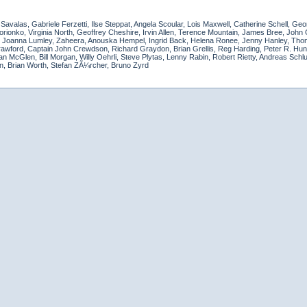
Savalas, Gabriele Ferzetti, Ilse Steppat, Angela Scoular, Lois Maxwell, Catherine Schell, G
orionko, Virginia North, Geoffrey Cheshire, Irvin Allen, Terence Mountain, James Bree, John
n, Joanna Lumley, Zaheera, Anouska Hempel, Ingrid Back, Helena Ronee, Jenny Hanley, T
awford, Captain John Crewdson, Richard Graydon, Brian Grellis, Reg Harding, Peter R. Hu
 McGlen, Bill Morgan, Willy Oehrli, Steve Plytas, Lenny Rabin, Robert Rietty, Andreas Schlu
n, Brian Worth, Stefan ZÃ¼rcher, Bruno Zyrd