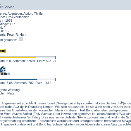
t
ret Service
nre: Abenteuer, Action, Thriller
and: GroÃŸbritannien
ahr: 1969
Ã¤nge: 127
ld: /
SK: 16
gie: Peter R. Hunt
ilm gesehen:
ote: 6.8 Stimmen: 57591 Platz: 523171
ote: 7.08 Stimmen: 787 Platz: 1612
igene Wertung
ote: Platz:
or Angreifern rettet, erhÃ¤lt James Bond (George Lazenby) zunÃ¤chst kein DankeschÃ¶n, d
h nicht fÃ¼r die Hilfestellung lumpen. Wie sich herausstellt, ist sie auch noch von sehr inte
t eins der OberhÃ¤upter der korsischen Mafia - in diesem Fall Bond aber eher wohlgesonnen.
en Ernst Stavro Blofeld (Telly Savalas), der inzwischen bemÃ¼ht ist, einen Adelstitel fÃ¼r sich
 Familienhistoriker Sir Hillary Bray aus, um in Blofelds NÃ¤he zu kommen und reist in die Sc
Allergieforschung unterhÃ¤lt. TatsÃ¤chlich werden die dort untergebrachten hÃ¼bschen MÃ¤d
 Hypnose konditioniert und Bond hat Schwierigkeiten, in der Alpenfestung sein Alias zu schÃ