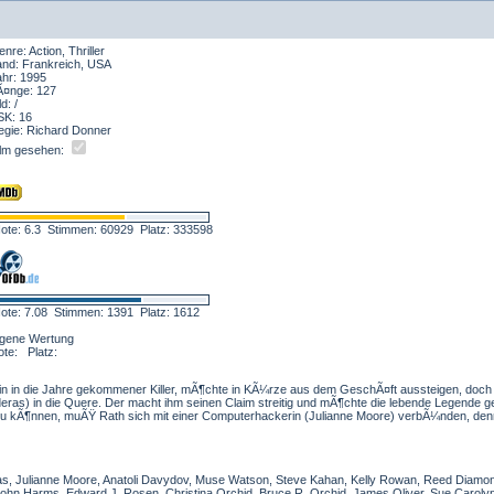
nre: Action, Thriller
and: Frankreich, USA
ahr: 1995
Ã¤nge: 127
ld: /
SK: 16
egie: Richard Donner
ilm gesehen:
ote: 6.3 Stimmen: 60929 Platz: 333598
ote: 7.08 Stimmen: 1391 Platz: 1612
igene Wertung
ote: Platz:
 ein in die Jahre gekommener Killer, mÃ¶chte in KÃ¼rze aus dem GeschÃ¤ft aussteigen, doc
deras) in die Quere. Der macht ihm seinen Claim streitig und mÃ¶chte die lebende Legende 
 kÃ¶nnen, muÃŸ Rath sich mit einer Computerhackerin (Julianne Moore) verbÃ¼nden, denn M
ras, Julianne Moore, Anatoli Davydov, Muse Watson, Steve Kahan, Kelly Rowan, Reed Diamon
ohn Harms, Edward J. Rosen, Christina Orchid, Bruce R. Orchid, James Oliver, Sue Carolyn