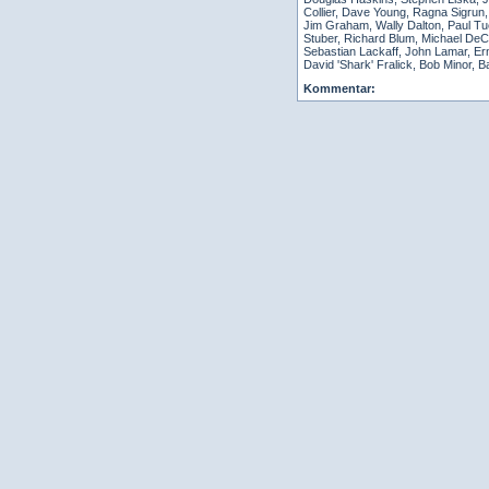
Collier, Dave Young, Ragna Sigrun
Jim Graham, Wally Dalton, Paul Tu
Stuber, Richard Blum, Michael DeCou
Sebastian Lackaff, John Lamar, Ern
David 'Shark' Fralick, Bob Minor, B
Kommentar: