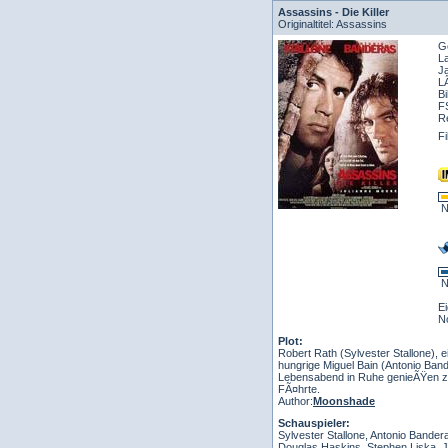
Assassins - Die Killer
Originaltitel: Assassins
Ge
L
J
L
Bi
F
R
F
N
N
E
N
Plot:
Robert Rath (Sylvester Stallone),
hungrige Miguel Bain (Antonio Ban
Lebensabend in Ruhe genieÃŸen zu
FÃ¤hrte.
Author:
Moonshade
Schauspieler:
Sylvester Stallone, Antonio Bande
Douglas Haskins, Stephen Liska, J