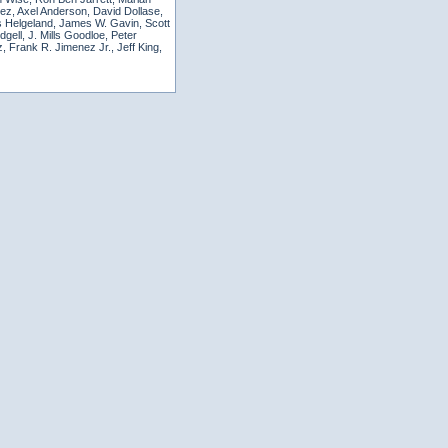
ez, Axel Anderson, David Dollase,
s Helgeland, James W. Gavin, Scott
gell, J. Mills Goodloe, Peter
 Frank R. Jimenez Jr., Jeff King,