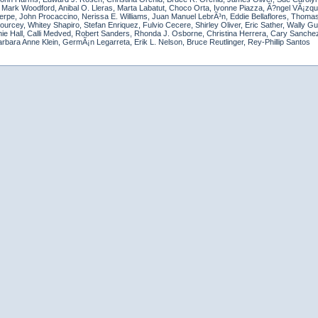
, Mark Woodford, Anibal O. Lleras, Marta Labatut, Choco Orta, Ivonne Piazza, Ã?ngel VÃ¡zqu
erpe, John Procaccino, Nerissa E. Williams, Juan Manuel LebrÃ³n, Eddie Bellaflores, Thoma
rcey, Whitey Shapiro, Stefan Enriquez, Fulvio Cecere, Shirley Oliver, Eric Sather, Wally Gud
ie Hall, Calli Medved, Robert Sanders, Rhonda J. Osborne, Christina Herrera, Cary Sanchez,
arbara Anne Klein, GermÃ¡n Legarreta, Erik L. Nelson, Bruce Reutlinger, Rey-Phillip Santos