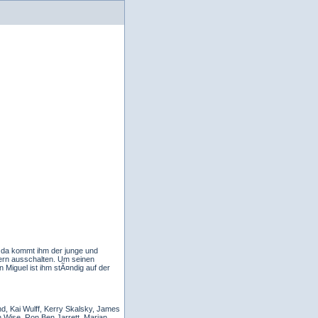
h da kommt ihm der junge und
gern ausschalten. Um seinen
iguel ist ihm stÃ¤ndig auf der
d, Kai Wulff, Kerry Skalsky, James
 Wise, Ron Ben Jarrett, Marian