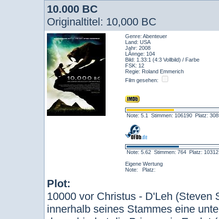
10.000 BC
Originaltitel: 10,000 BC
Genre: Abenteuer
Land: USA
Jahr: 2008
LÃ¤nge: 104
Bild: 1.33:1 (4:3 Vollbild) / Farbe
FSK: 12
Regie: Roland Emmerich
Film gesehen:
Note: 5.1 Stimmen: 106190 Platz: 3
Note: 5.62 Stimmen: 764 Platz: 1031
Eigene Wertung
Note: Platz:
Plot:
10000 vor Christus - D'Leh (Steven S
innerhalb seines Stammes eine unter