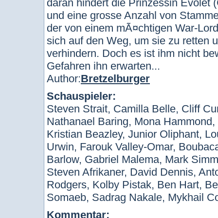
daran hindert die Prinzessin Evolet (
und eine grosse Anzahl von Stamme
der von einem mÃ¤chtigen War-Lord
sich auf den Weg, um sie zu retten
verhindern. Doch es ist ihm nicht b
Gefahren ihn erwarten...
Author:
Bretzelburger
Schauspieler:
Steven Strait, Camilla Belle, Cliff Cu
Nathanael Baring, Mona Hammond, M
Kristian Beazley, Junior Oliphant, 
Urwin, Farouk Valley-Omar, Boubaca
Barlow, Gabriel Malema, Mark Simm
Steven Afrikaner, David Dennis, Ant
Rodgers, Kolby Pistak, Ben Hart, Be
Somaeb, Sadrag Nakale, Mykhail Co
Kommentar: