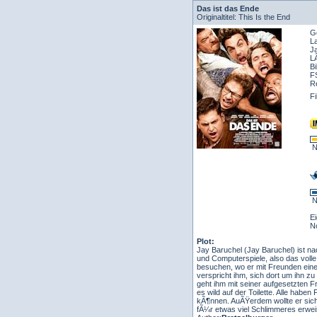
Das ist das Ende
Originaltitel: This Is the End
G
L
J
L
Bi
F
R
F
N
N
E
N
Plot:
Jay Baruchel (Jay Baruchel) ist n
und Computerspiele, also das vol
besuchen, wo er mit Freunden eine
verspricht ihm, sich dort um ihn zu
geht ihm mit seiner aufgesetzten F
es wild auf der Toilette. Alle hab
kÃ¶nnen. AuÃŸerdem wollte er sich 
fÃ¼r etwas viel Schlimmeres erweis