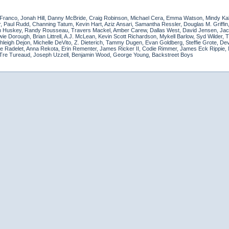
ranco, Jonah Hill, Danny McBride, Craig Robinson, Michael Cera, Emma Watson, Mindy Kali
r, Paul Rudd, Channing Tatum, Kevin Hart, Aziz Ansari, Samantha Ressler, Douglas M. Griff
ian Huskey, Randy Rousseau, Travers Mackel, Amber Carew, Dallas West, David Jensen, Jac
 Dorough, Brian Littrell, A.J. McLean, Kevin Scott Richardson, Mykell Barlow, Syd Wilder, Tr
eigh Dejon, Michelle DeVito, Z. Dieterich, Tammy Dugen, Evan Goldberg, Steffie Grote, Dev
pe Radelet, Anna Rekota, Erin Rementer, James Ricker II, Codie Rimmer, James Eck Rippie,
, Tre Tureaud, Joseph Uzzell, Benjamin Wood, George Young, Backstreet Boys