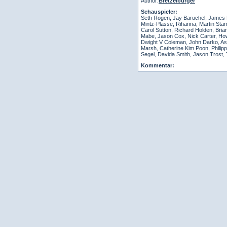
Author:
Bretzelburger
Schauspieler:
Seth Rogen, Jay Baruchel, James F
Mintz-Plasse, Rihanna, Martin Star
Carol Sutton, Richard Holden, Br
Mabe, Jason Cox, Nick Carter, Howie
Dwight V Coleman, John Darko, Ashl
Marsh, Catherine Kim Poon, Philip
Segel, Davida Smith, Jason Trost
Kommentar: