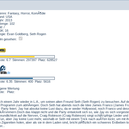
enre: Fantasy, Horror, KomÃ¶die
and: USA
ahr: 2013
Ã¤nge: 102
ld: /
SK: 16
egie: Evan Goldberg, Seth Rogen
ilm gesehen:
ote: 6.7 Stimmen: 297397 Platz: 628527
ote: 6.35 Stimmen: 400 Platz: 5616
igene Wertung
ote: Platz:
ach einem Jahr wieder in L.A., um seinen alten Freund Seth (Seth Rogen) zu besuchen. Auf 
le Programm zum abhÃ¤ngen. Doch Seth hat abends noch die Idee James Franco (James Fr
 Party feiert. Jay hat absolut keine Lust dazu, da er weder Hollywood, noch Franco und des
 kÃ¼mmern.Doch das klappt nicht und die Party entwickelt sich so, wie Jay es sich vorgestellt 
reundlichkeit auf die Nerven, Craig Robinson (Craig Robinson) singt schlÃ¼pfrige Lieder und 
en Fun, aber Jay keine Lust mehr, weshalb er Seth mit einem Trick nach auÃŸen lockt, um mit
Zigaretten holen, aber als sie in dem Laden sind, bricht plÃ¶tzlich ein schweres Erdbeben los
t...