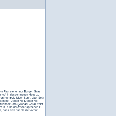
dem Plan stehen nur Burger, Gras
anco) in dessen neuen Haus zu
sen Kumpels leiden kann, aber Seth
hatte - Jonah Hill (Jonah Hill)
Michael Cera (Michael Cera) treibt
 ihm in Ruhe darÃ¼ber sprechen zu
, dass sich nur als die Vorhut