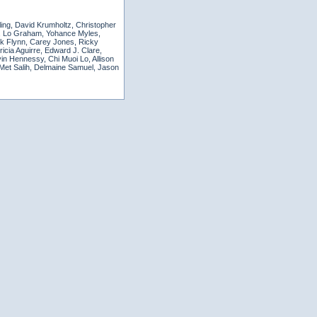
ng, David Krumholtz, Christopher
in, Lo Graham, Yohance Myles,
k Flynn, Carey Jones, Ricky
icia Aguirre, Edward J. Clare,
in Hennessy, Chi Muoi Lo, Allison
 Met Salih, Delmaine Samuel, Jason